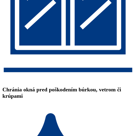
Chránia okná pred poškodením búrkou, vetrom či
krúpami