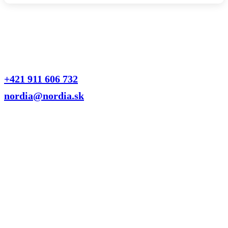
Kontaktujte nás
Naši odborníci vám radi poradia a pomôžu nájsť riešenie
presne na mieru vášmu domovu alebo firme. Neváhajte sa na
nás obrátiť.
+421 911 606 732
nordia@nordia.sk
Pobočka Ružomberok
Ul. Textilná 23, 034 01 Ružomberok
Otvorené: Po-Pia 07:00 – 15:30
Pobočka Bratislava
Ul. Hybešova 17, 831 06 Bratislava – Rača
Otvorené: po telefonickej dohode