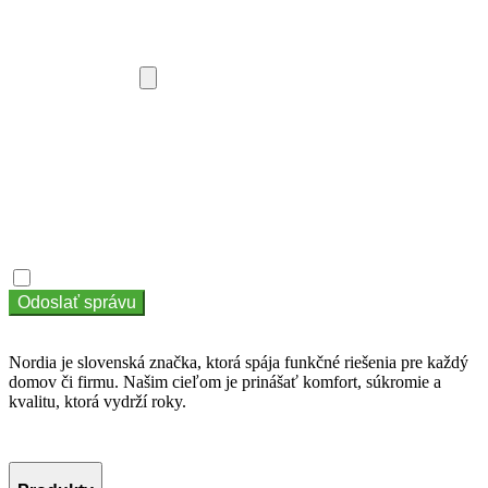
Špecifikácia iné
Vybrať súbor
Správa
Súhlasím so zásadami ochrany osobných údajov
Súhlasím so
zásadami ochrany osobných údajov
Odoslať správu
Nordia je slovenská značka, ktorá spája funkčné riešenia pre každý
domov či firmu. Našim cieľom je prinášať komfort, súkromie a
kvalitu, ktorá vydrží roky.