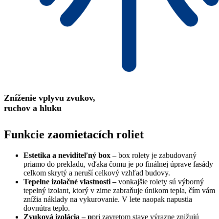
Zníženie vplyvu zvukov,
ruchov a hluku
Funkcie zaomietacích roliet
Estetika a neviditeľný box –
box rolety je zabudovaný
priamo do prekladu, vďaka čomu je po finálnej úprave fasády
celkom skrytý a neruší celkový vzhľad budovy.
Tepelne izolačné vlastnosti –
vonkajšie rolety sú výborný
tepelný izolant, ktorý v zime zabraňuje únikom tepla, čím vám
znížia náklady na vykurovanie. V lete naopak napustia
dovnútra teplo.
Zvuková izolácia – p
pri zavretom stave výrazne znižujú