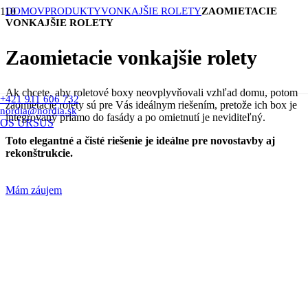
DOMOV
PRODUKTY
VONKAJŠIE ROLETY
ZAOMIETACIE
VONKAJŠIE ROLETY
Zaomietacie vonkajšie rolety
Ak chcete, aby roletové boxy neovplyvňovali vzhľad domu, potom
+421 911 606 732
zaomietacie rolety sú pre Vás ideálnym riešením, pretože ich box je
nordia@nordia.sk
integrovaný priamo do fasády a po omietnutí je neviditeľný.
OS URSUS
Toto elegantné a čisté riešenie je ideálne pre novostavby aj
rekonštrukcie.
Mám záujem