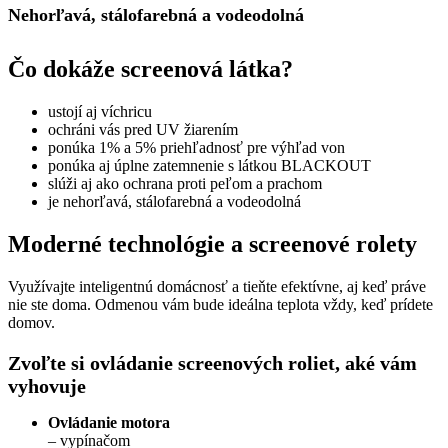
Nehorľavá, stálofarebná a vodeodolná
Čo dokáže screenová látka?
ustojí aj víchricu
ochráni vás pred UV žiarením
ponúka 1% a 5% priehľadnosť pre výhľad von
ponúka aj úplne zatemnenie s látkou BLACKOUT
slúži aj ako ochrana proti peľom a prachom
je nehorľavá, stálofarebná a vodeodolná
Moderné technológie a screenové rolety
Využívajte inteligentnú domácnosť a tieňte efektívne, aj keď práve
nie ste doma. Odmenou vám bude ideálna teplota vždy, keď prídete
domov.
Zvoľte si ovládanie screenových roliet, aké vám
vyhovuje
Ovládanie motora
– vypínačom