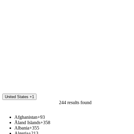
Meno
Miesto montáže
E-mail
Telefón
United States +1
244 results found
Afghanistan
+93
Åland Islands
+358
Albania
+355
Algeria
+213