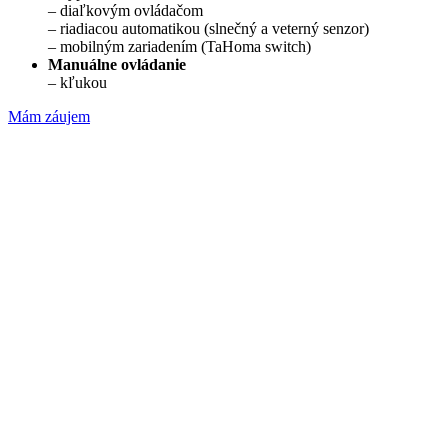
– diaľkovým ovládačom
– riadiacou automatikou (slnečný a veterný senzor)
– mobilným zariadením (TaHoma switch)
Manuálne ovládanie
– kľukou
Mám záujem