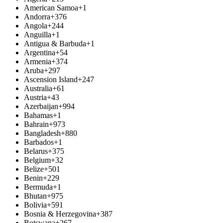
American Samoa
+1
Andorra
+376
Angola
+244
Anguilla
+1
Antigua & Barbuda
+1
Argentina
+54
Armenia
+374
Aruba
+297
Ascension Island
+247
Australia
+61
Austria
+43
Azerbaijan
+994
Bahamas
+1
Bahrain
+973
Bangladesh
+880
Barbados
+1
Belarus
+375
Belgium
+32
Belize
+501
Benin
+229
Bermuda
+1
Bhutan
+975
Bolivia
+591
Bosnia & Herzegovina
+387
Botswana
+267