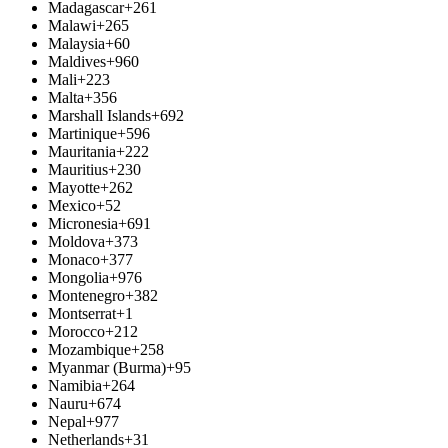
Madagascar
+261
Malawi
+265
Malaysia
+60
Maldives
+960
Mali
+223
Malta
+356
Marshall Islands
+692
Martinique
+596
Mauritania
+222
Mauritius
+230
Mayotte
+262
Mexico
+52
Micronesia
+691
Moldova
+373
Monaco
+377
Mongolia
+976
Montenegro
+382
Montserrat
+1
Morocco
+212
Mozambique
+258
Myanmar (Burma)
+95
Namibia
+264
Nauru
+674
Nepal
+977
Netherlands
+31