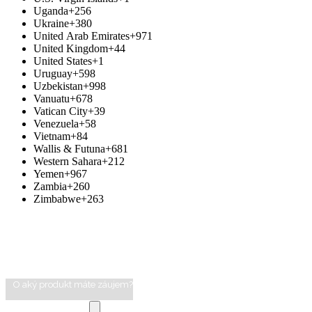
Uganda
+256
Ukraine
+380
United Arab Emirates
+971
United Kingdom
+44
United States
+1
Uruguay
+598
Uzbekistan
+998
Vanuatu
+678
Vatican City
+39
Venezuela
+58
Vietnam
+84
Wallis & Futuna
+681
Western Sahara
+212
Yemen
+967
Zambia
+260
Zimbabwe
+263
O aký produkt máte záujem?
Vybrať súbor