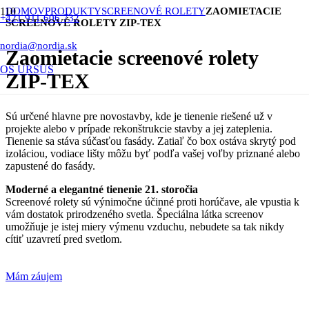
DOMOV
PRODUKTY
SCREENOVÉ ROLETY
ZAOMIETACIE
+421 911 606 732
SCREENOVÉ ROLETY ZIP-TEX
nordia@nordia.sk
Zaomietacie screenové rolety
OS URSUS
ZIP-TEX
Sú určené hlavne pre novostavby, kde je tienenie riešené už v
projekte alebo v prípade rekonštrukcie stavby a jej zateplenia.
Tienenie sa stáva súčasťou fasády.
Zatiaľ čo box ostáva skrytý pod
izoláciou, vodiace lišty môžu byť podľa vašej voľby priznané alebo
zapustené do fasády.
Moderné a elegantné tienenie 21. storočia
Screenové rolety sú výnimočne účinné proti horúčave, ale vpustia k
vám dostatok prirodzeného svetla.
Špeciálna látka screenov
umožňuje je istej miery výmenu vzduchu, nebudete sa tak nikdy
cítiť uzavretí pred svetlom.
Mám záujem