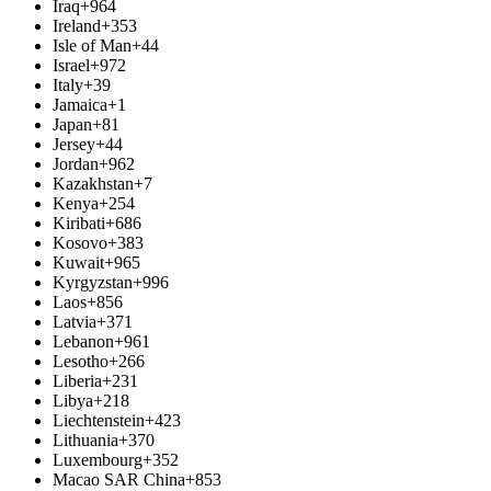
Iraq
+964
Ireland
+353
Isle of Man
+44
Israel
+972
Italy
+39
Jamaica
+1
Japan
+81
Jersey
+44
Jordan
+962
Kazakhstan
+7
Kenya
+254
Kiribati
+686
Kosovo
+383
Kuwait
+965
Kyrgyzstan
+996
Laos
+856
Latvia
+371
Lebanon
+961
Lesotho
+266
Liberia
+231
Libya
+218
Liechtenstein
+423
Lithuania
+370
Luxembourg
+352
Macao SAR China
+853