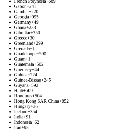
French Polynesia
+689
Gabon
+241
Gambia
+220
Georgia
+995
Germany
+49
Ghana
+233
Gibraltar
+350
Greece
+30
Greenland
+299
Grenada
+1
Guadeloupe
+590
Guam
+1
Guatemala
+502
Guernsey
+44
Guinea
+224
Guinea-Bissau
+245
Guyana
+592
Haiti
+509
Honduras
+504
Hong Kong SAR China
+852
Hungary
+36
Iceland
+354
India
+91
Indonesia
+62
Iran
+98