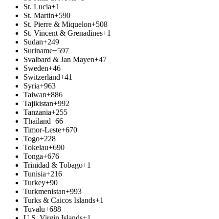
St. Lucia
+1
St. Martin
+590
St. Pierre & Miquelon
+508
St. Vincent & Grenadines
+1
Sudan
+249
Suriname
+597
Svalbard & Jan Mayen
+47
Sweden
+46
Switzerland
+41
Syria
+963
Taiwan
+886
Tajikistan
+992
Tanzania
+255
Thailand
+66
Timor-Leste
+670
Togo
+228
Tokelau
+690
Tonga
+676
Trinidad & Tobago
+1
Tunisia
+216
Turkey
+90
Turkmenistan
+993
Turks & Caicos Islands
+1
Tuvalu
+688
U.S. Virgin Islands
+1