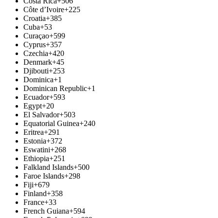
Costa Rica
+506
Côte d’Ivoire
+225
Croatia
+385
Cuba
+53
Curaçao
+599
Cyprus
+357
Czechia
+420
Denmark
+45
Djibouti
+253
Dominica
+1
Dominican Republic
+1
Ecuador
+593
Egypt
+20
El Salvador
+503
Equatorial Guinea
+240
Eritrea
+291
Estonia
+372
Eswatini
+268
Ethiopia
+251
Falkland Islands
+500
Faroe Islands
+298
Fiji
+679
Finland
+358
France
+33
French Guiana
+594