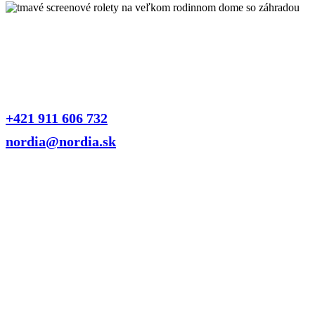
Kontaktujte nás
Naši odborníci vám radi poradia a pomôžu nájsť riešenie
presne na mieru vášmu domovu alebo firme. Neváhajte sa na
nás obrátiť.
+421 911 606 732
nordia@nordia.sk
Pobočka Ružomberok
Ul. Textilná 23, 034 01 Ružomberok
Otvorené: Po-Pia 07:00 – 15:30
Pobočka Bratislava
Ul. Hybešova 17, 831 06 Bratislava – Rača
Otvorené: po telefonickej dohode