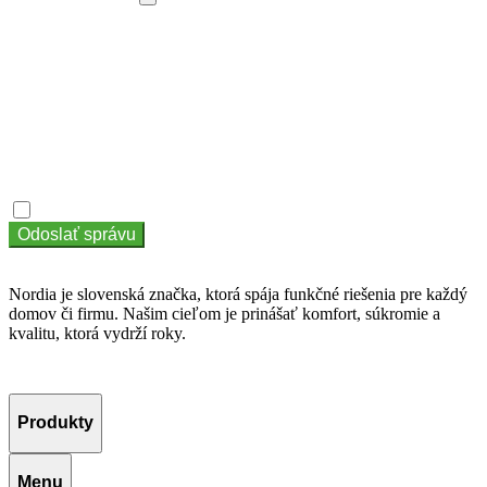
Správa
Súhlasím so zásadami ochrany osobných údajov
Súhlasím so
zásadami ochrany osobných údajov
Odoslať správu
Nordia je slovenská značka, ktorá spája funkčné riešenia pre každý
domov či firmu. Našim cieľom je prinášať komfort, súkromie a
kvalitu, ktorá vydrží roky.
Produkty
Menu