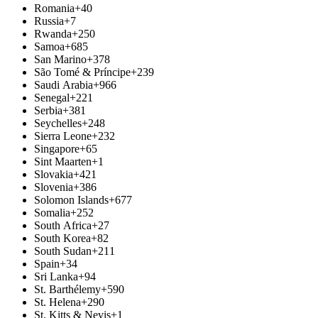
Romania
+40
Russia
+7
Rwanda
+250
Samoa
+685
San Marino
+378
São Tomé & Príncipe
+239
Saudi Arabia
+966
Senegal
+221
Serbia
+381
Seychelles
+248
Sierra Leone
+232
Singapore
+65
Sint Maarten
+1
Slovakia
+421
Slovenia
+386
Solomon Islands
+677
Somalia
+252
South Africa
+27
South Korea
+82
South Sudan
+211
Spain
+34
Sri Lanka
+94
St. Barthélemy
+590
St. Helena
+290
St. Kitts & Nevis
+1