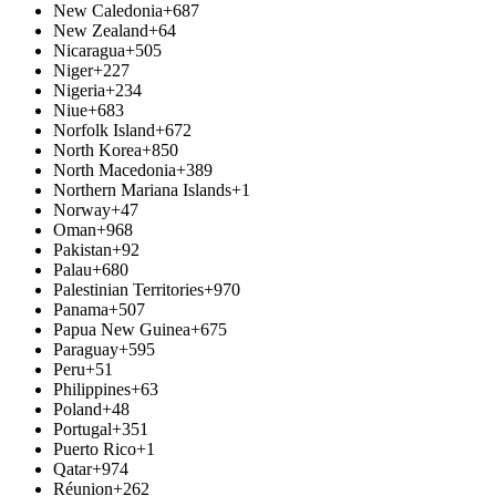
New Caledonia
+687
New Zealand
+64
Nicaragua
+505
Niger
+227
Nigeria
+234
Niue
+683
Norfolk Island
+672
North Korea
+850
North Macedonia
+389
Northern Mariana Islands
+1
Norway
+47
Oman
+968
Pakistan
+92
Palau
+680
Palestinian Territories
+970
Panama
+507
Papua New Guinea
+675
Paraguay
+595
Peru
+51
Philippines
+63
Poland
+48
Portugal
+351
Puerto Rico
+1
Qatar
+974
Réunion
+262