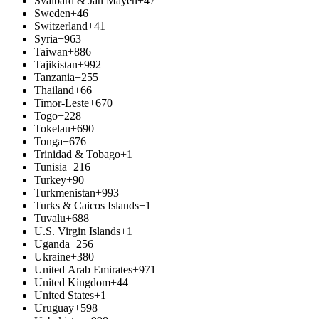
Svalbard & Jan Mayen
+47
Sweden
+46
Switzerland
+41
Syria
+963
Taiwan
+886
Tajikistan
+992
Tanzania
+255
Thailand
+66
Timor-Leste
+670
Togo
+228
Tokelau
+690
Tonga
+676
Trinidad & Tobago
+1
Tunisia
+216
Turkey
+90
Turkmenistan
+993
Turks & Caicos Islands
+1
Tuvalu
+688
U.S. Virgin Islands
+1
Uganda
+256
Ukraine
+380
United Arab Emirates
+971
United Kingdom
+44
United States
+1
Uruguay
+598