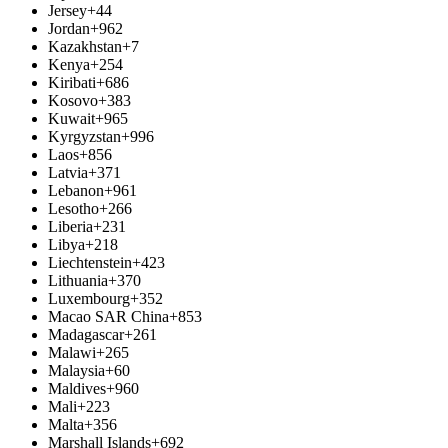
Jersey
+44
Jordan
+962
Kazakhstan
+7
Kenya
+254
Kiribati
+686
Kosovo
+383
Kuwait
+965
Kyrgyzstan
+996
Laos
+856
Latvia
+371
Lebanon
+961
Lesotho
+266
Liberia
+231
Libya
+218
Liechtenstein
+423
Lithuania
+370
Luxembourg
+352
Macao SAR China
+853
Madagascar
+261
Malawi
+265
Malaysia
+60
Maldives
+960
Mali
+223
Malta
+356
Marshall Islands
+692