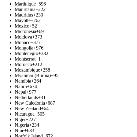
Martinique
+596
Mauritania
+222
Mauritius
+230
Mayotte
+262
Mexico
+52
Micronesia
+691
Moldova
+373
Monaco
+377
Mongolia
+976
Montenegro
+382
Montserrat
+1
Morocco
+212
Mozambique
+258
Myanmar (Burma)
+95
Namibia
+264
Nauru
+674
Nepal
+977
Netherlands
+31
New Caledonia
+687
New Zealand
+64
Nicaragua
+505
Niger
+227
Nigeria
+234
Niue
+683
Norfolk Island
+672