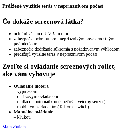
Prdĺžené využitie terás v nepriaznivom počasí
Čo dokáže screenová látka?
ochráni vás pred UV žiarením
zabezpečia ochranu proti nepriaznivým poveternostným
podmienkam
zabezpečia dodržanie súkromia s požadovaným výhľadom
predlžujú využitie terás v nepriaznivom počasí
Zvoľte si ovládanie screenových roliet,
aké vám vyhovuje
Ovládanie motora
– vypínačom
– diaľkovým ovládačom
– riadiacou automatikou (slnečný a veterný senzor)
– mobilným zariadením (TaHoma switch)
Manuálne ovládanie
– kľukou
Mám záujem