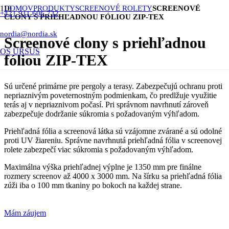
DOMOV
PRODUKTY
SCREENOVÉ ROLETY
SCREENOVÉ
+421 911 606 732
CLONY S PRIEHĽADNOU FÓLIOU ZIP-TEX
nordia@nordia.sk
Screenové clony s priehľadnou
OS URSUS
fóliou ZIP-TEX
Sú určené primárne pre pergoly a terasy. Zabezpečujú ochranu proti
nepriaznivým poveternostným podmienkam, čo predlžuje využitie
terás aj v nepriaznivom počasí. Pri správnom navrhnutí zároveň
zabezpečuje dodržanie súkromia s požadovaným výhľadom.
Priehľadná fólia a screenová látka sú vzájomne zvárané a sú odolné
proti UV žiareniu. Správne navrhnutá priehľadná fólia v screenovej
rolete zabezpečí viac súkromia s požadovaným výhľadom.
Maximálna výška priehľadnej výplne je 1350 mm pre finálne
rozmery screenov až 4000 x 3000 mm. Na šírku sa priehľadná fólia
zúži iba o 100 mm tkaniny po bokoch na každej strane.
Mám záujem