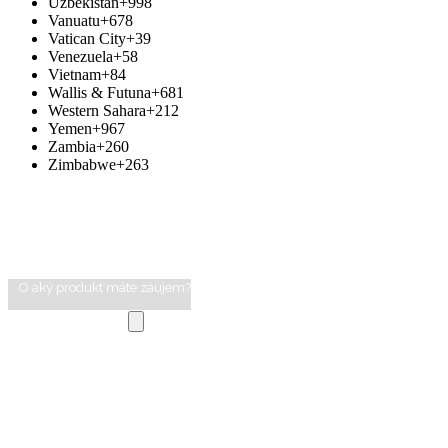
Uzbekistan
+998
Vanuatu
+678
Vatican City
+39
Venezuela
+58
Vietnam
+84
Wallis & Futuna
+681
Western Sahara
+212
Yemen
+967
Zambia
+260
Zimbabwe
+263
O aký produkt máte záujem?
Vybrať súbor
Správa