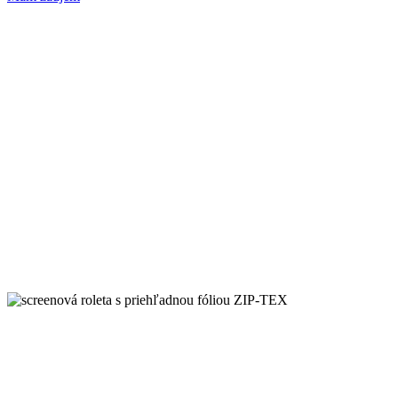
Kontaktujte nás
Naši odborníci vám radi poradia a pomôžu nájsť riešenie
presne na mieru vášmu domovu alebo firme. Neváhajte sa na