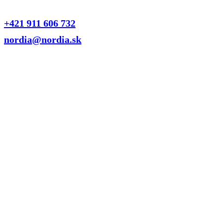
nás obrátiť.
+421 911 606 732
nordia@nordia.sk
Pobočka Ružomberok
Ul. Textilná 23, 034 01 Ružomberok
Otvorené: Po-Pia 07:00 – 15:30
Pobočka Bratislava
Ul. Hybešova 17, 831 06 Bratislava – Rača
Otvorené: po telefonickej dohode
Meno
Miesto montáže