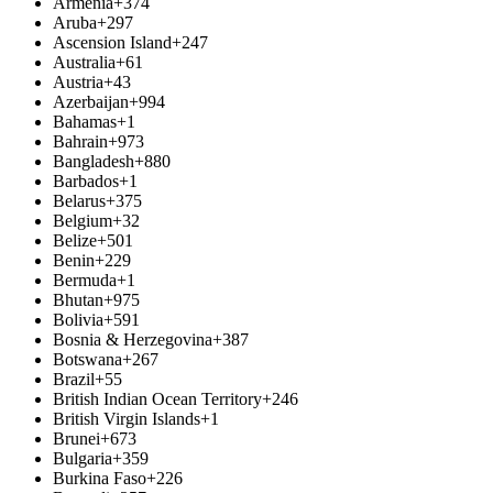
Armenia
+374
Aruba
+297
Ascension Island
+247
Australia
+61
Austria
+43
Azerbaijan
+994
Bahamas
+1
Bahrain
+973
Bangladesh
+880
Barbados
+1
Belarus
+375
Belgium
+32
Belize
+501
Benin
+229
Bermuda
+1
Bhutan
+975
Bolivia
+591
Bosnia & Herzegovina
+387
Botswana
+267
Brazil
+55
British Indian Ocean Territory
+246
British Virgin Islands
+1
Brunei
+673
Bulgaria
+359
Burkina Faso
+226