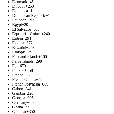
Denmark
+45
Djibouti
+253
Dominica
+1
Dominican Republic
+1
Ecuador
+593
Egypt
+20
El Salvador
+503
Equatorial Guinea
+240
Eritrea
+291
Estonia
+372
Eswatini
+268
Ethiopia
+251
Falkland Islands
+500
Faroe Islands
+298
Fiji
+679
Finland
+358
France
+33
French Guiana
+594
French Polynesia
+689
Gabon
+241
Gambia
+220
Georgia
+995
Germany
+49
Ghana
+233
Gibraltar
+350