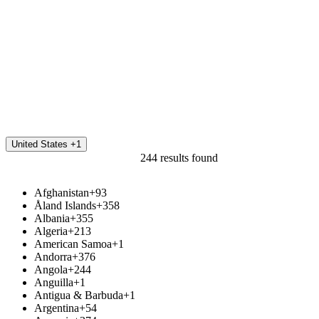
E-mail
Telefón
United States +1
244 results found
Afghanistan
+93
Åland Islands
+358
Albania
+355
Algeria
+213
American Samoa
+1
Andorra
+376
Angola
+244
Anguilla
+1
Antigua & Barbuda
+1
Argentina
+54