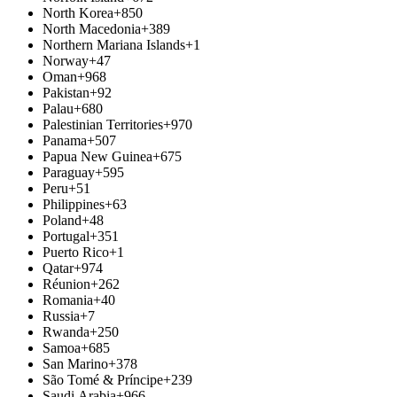
North Korea
+850
North Macedonia
+389
Northern Mariana Islands
+1
Norway
+47
Oman
+968
Pakistan
+92
Palau
+680
Palestinian Territories
+970
Panama
+507
Papua New Guinea
+675
Paraguay
+595
Peru
+51
Philippines
+63
Poland
+48
Portugal
+351
Puerto Rico
+1
Qatar
+974
Réunion
+262
Romania
+40
Russia
+7
Rwanda
+250
Samoa
+685
San Marino
+378
São Tomé & Príncipe
+239
Saudi Arabia
+966