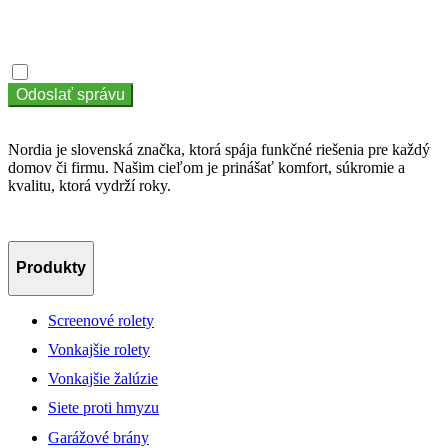
Súhlasím so zásadami ochrany osobných údajov
Súhlasím so
zásadami ochrany osobných údajov
Odoslať správu
Nordia je slovenská značka, ktorá spája funkčné riešenia pre každý
domov či firmu. Našim cieľom je prinášať komfort, súkromie a
kvalitu, ktorá vydrží roky.
Produkty
Screenové rolety
Vonkajšie rolety
Vonkajšie žalúzie
Siete proti hmyzu
Garážové brány