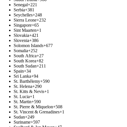
Senegal
+221
Serbia
+381
Seychelles
+248
Sierra Leone
+232
Singapore
+65
Sint Maarten
+1
Slovakia
+421
Slovenia
+386
Solomon Islands
+677
Somalia
+252
South Africa
+27
South Korea
+82
South Sudan
+211
Spain
+34
Sri Lanka
+94
St. Barthélemy
+590
St. Helena
+290
St. Kitts & Nevis
+1
St. Lucia
+1
St. Martin
+590
St. Pierre & Miquelon
+508
St. Vincent & Grenadines
+1
Sudan
+249
Suriname
+597