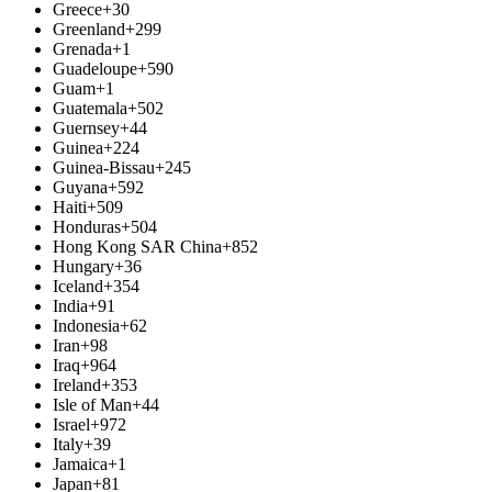
Greece
+30
Greenland
+299
Grenada
+1
Guadeloupe
+590
Guam
+1
Guatemala
+502
Guernsey
+44
Guinea
+224
Guinea-Bissau
+245
Guyana
+592
Haiti
+509
Honduras
+504
Hong Kong SAR China
+852
Hungary
+36
Iceland
+354
India
+91
Indonesia
+62
Iran
+98
Iraq
+964
Ireland
+353
Isle of Man
+44
Israel
+972
Italy
+39
Jamaica
+1
Japan
+81