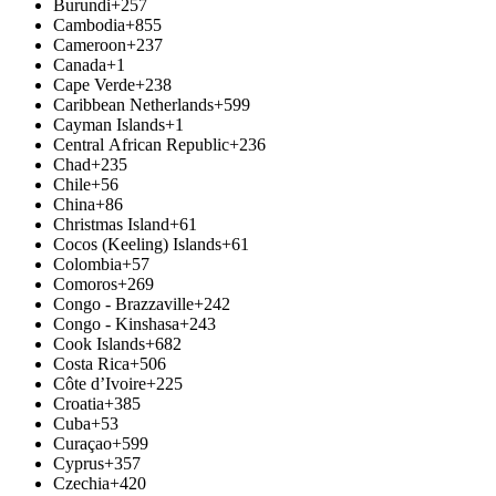
Burundi
+257
Cambodia
+855
Cameroon
+237
Canada
+1
Cape Verde
+238
Caribbean Netherlands
+599
Cayman Islands
+1
Central African Republic
+236
Chad
+235
Chile
+56
China
+86
Christmas Island
+61
Cocos (Keeling) Islands
+61
Colombia
+57
Comoros
+269
Congo - Brazzaville
+242
Congo - Kinshasa
+243
Cook Islands
+682
Costa Rica
+506
Côte d’Ivoire
+225
Croatia
+385
Cuba
+53
Curaçao
+599
Cyprus
+357
Czechia
+420